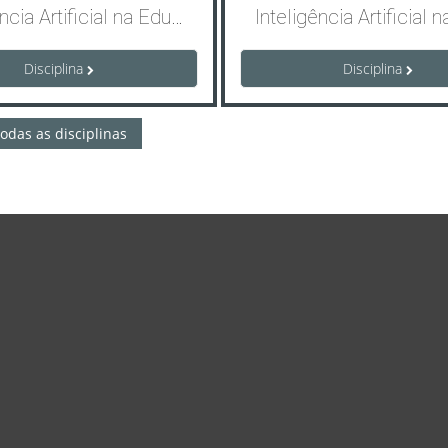
Inteligência Artificial na Educação: Estratégias, Ferramentas e Práticas Pedagógicas_T2/2026
Disciplina
Disciplina
odas as disciplinas