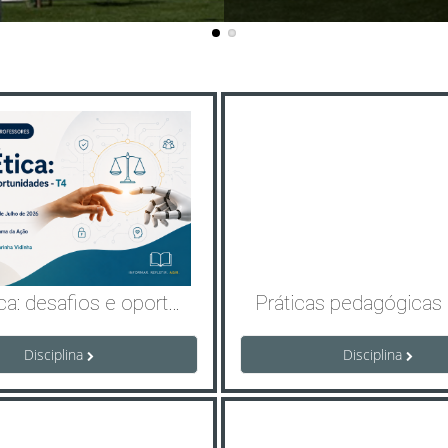
IA e Ética: desafios e oportunidades_T4/2026
Disciplina
Disciplina