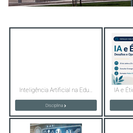
Inteligência Artificial na Educação: Estratégias Pedagógicas e Transformação da Prática Docente
Disciplina