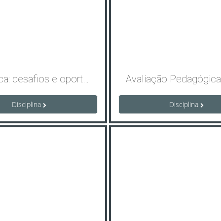
IA e Ética: desafios e oportunidades_T3/2026
Disciplina
Disciplina